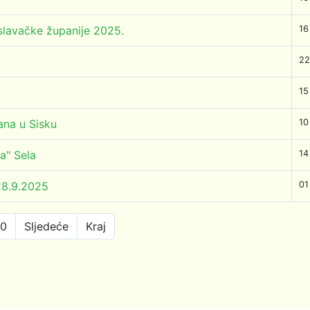
lavačke županije 2025.
16
22
15
ana u Sisku
10
a" Sela
14
28.9.2025
01
10
Sljedeće
Kraj