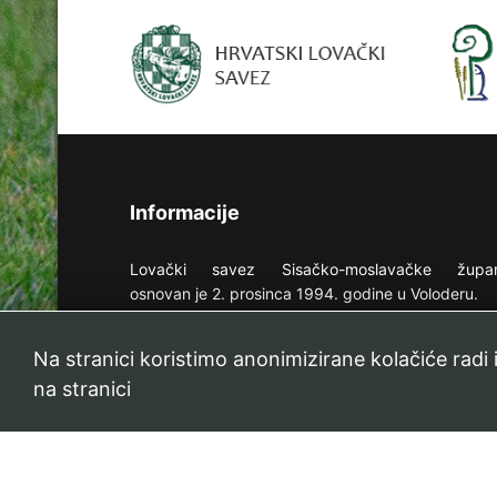
Informacije
Lovački savez Sisačko-moslavačke župan
osnovan je 2. prosinca 1994. godine u Voloderu.
U Savez je učlanjeno 49 članica koje ukupno br
Na stranici koristimo anonimizirane kolačiće radi
2962 lovca koje gospodare sa 35 županijskih i
državnih lovišta ukupne površine 296.080 ha.
na stranici