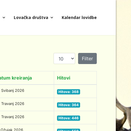
a
Lovačka društva
Kalendar lovidbe
Prikaz #
Filter
atum kreiranja
Hitovi
 Svibanj 2026
Hitova: 368
 Travanj 2026
Hitova: 364
 Travanj 2026
Hitova: 446
 Ožujak 2026