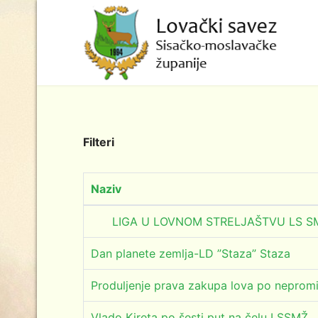
Filteri
Naziv
LIGA U LOVNOM STRELJAŠTVU LS SM
Dan planete zemlja-LD ”Staza” Staza
Produljenje prava zakupa lova po nepromi
Vlado Kireta po šesti put na čelu LSSMŽ