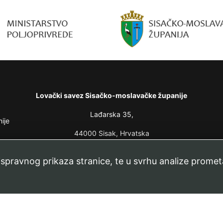
Lovački savez Sisačko-moslavačke županije
Lađarska 35,
ije
44000 Sisak, Hrvatska
oje
lovacki.savez.smz@gmail.com
 ispravnog prikaza stranice, te u svrhu analize promet
 13