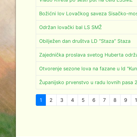
Božićni lov Lovačkog saveza Sisačko-mos
Održan lovački bal LS SMŽ
Obilježen dan društva LD ”Staza” Staza
Zajednička proslava svetog Huberta održ
Otvorenje sezone lova na fazane u ld "Kun
Županijsko prvenstvo u radu lovnih pasa 
1
2
3
4
5
6
7
8
9