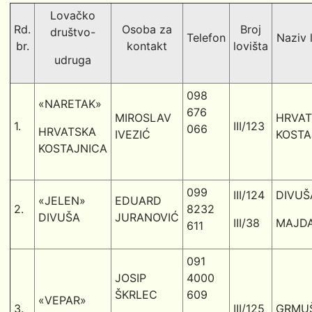
Lovačko
Rd.
Osoba za
Broj
društvo-
Telefon
Naziv 
br.
kontakt
lovišta
udruga
098
«NARETAK»
676
MIROSLAV
HRVA
1.
III/123
066
HRVATSKA
IVEZIĆ
KOSTA
KOSTAJNICA
099
III/124
DIVUŠ
«JELEN»
EDUARD
2.
8232
DIVUŠA
JURANOVIĆ
III/38
MAJDA
611
091
JOSIP
4000
ŠKRLEC
609
«VEPAR»
3.
III/125
GRMU