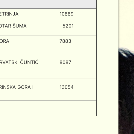
ETRINJA
10889
OTAR ŠUMA
5201
ORA
7883
RVATSKI ČUNTIĆ
8087
RINSKA GORA I
13054