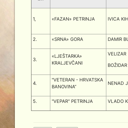
1,
«FAZAN» PETRINJA
IVICA KI
2.
«SRNA» GORA
DAMIR 
VELIZAR
«LJEŠTARKA»
3.
KRALJEVČANI
BOŽIDAR
"VETERAN - HRVATSKA
4.
NENAD J
BANOVINA“
5.
"VEPAR" PETRINJA
VLADO K