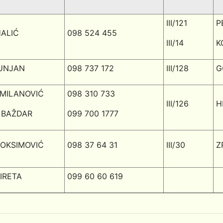
III/121
P
HALIĆ
098 524 455
III/14
K
BUNJAN
098 737 172
III/128
G
 MILANOVIĆ
098 310 733
III/126
H
 BAŽDAR
099 700 1777
OKSIMOVIĆ
098 37 64 31
III/30
Z
IRETA
099 60 60 619