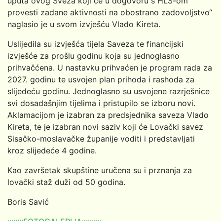
uputa ovog Sveza koji će u dogovoru s HLS-om
provesti zadane aktivnosti na obostrano zadovoljstvo“
naglasio je u svom izvješću Vlado Kireta.
Uslijedila su izvješća tijela Saveza te financijski
izvješće za prošlu godinu koja su jednoglasno
prihvačćena. U nastavku prihvaćen je program rada za
2027. godinu te usvojen plan prihoda i rashoda za
slijedeću godinu. Jednoglasno su usvojene razrješnice
svi dosadašnjim tijelima i pristupilo se izboru novi.
Aklamacijom je izabran za predsjednika saveza Vlado
Kireta, te je izabran novi saziv koji će Lovački savez
Sisačko-moslavačke županije voditi i predstavljati
kroz slijedeće 4 godine.
Kao završetak skupštine uručena su i prznanja za
lovački staž duži od 50 godina.
Boris Savić