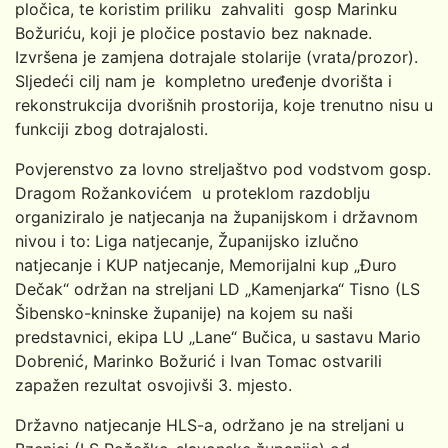
pločica, te koristim priliku zahvaliti gosp Marinku
Božuriću, koji je pločice postavio bez naknade.
Izvršena je zamjena dotrajale stolarije (vrata/prozor).
Sljedeći cilj nam je kompletno uređenje dvorišta i
rekonstrukcija dvorišnih prostorija, koje trenutno nisu u
funkciji zbog dotrajalosti.
Povjerenstvo za lovno streljaštvo pod vodstvom gosp.
Dragom Rožankovićem u proteklom razdoblju
organiziralo je natjecanja na županijskom i državnom
nivou i to: Liga natjecanje, Županijsko izlučno
natjecanje i KUP natjecanje, Memorijalni kup „Đuro
Dečak“ održan na streljani LD „Kamenjarka“ Tisno (LS
Šibensko-kninske županije) na kojem su naši
predstavnici, ekipa LU „Lane“ Bučica, u sastavu Mario
Dobrenić, Marinko Božurić i Ivan Tomac ostvarili
zapažen rezultat osvojivši 3. mjesto.
Državno natjecanje HLS-a, održano je na streljani u