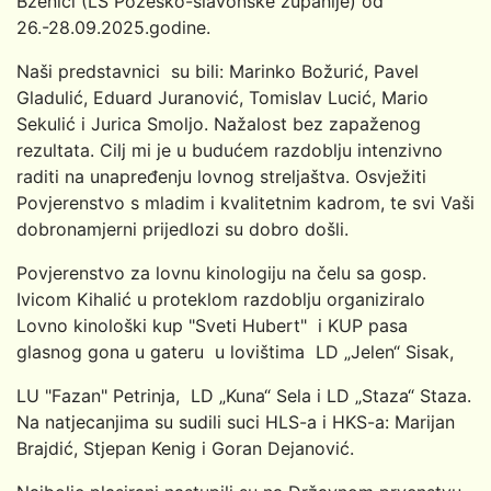
Bzenici (LS Požeško-slavonske županije) od
26.-28.09.2025.godine.
Naši predstavnici su bili: Marinko Božurić, Pavel
Gladulić, Eduard Juranović, Tomislav Lucić, Mario
Sekulić i Jurica Smoljo. Nažalost bez zapaženog
rezultata. Cilj mi je u budućem razdoblju intenzivno
raditi na unapređenju lovnog streljaštva. Osvježiti
Povjerenstvo s mladim i kvalitetnim kadrom, te svi Vaši
dobronamjerni prijedlozi su dobro došli.
Povjerenstvo za lovnu kinologiju na čelu sa gosp.
Ivicom Kihalić u proteklom razdoblju organiziralo
Lovno kinološki kup "Sveti Hubert" i KUP pasa
glasnog gona u gateru u lovištima LD „Jelen“ Sisak,
LU "Fazan" Petrinja, LD „Kuna“ Sela i LD „Staza“ Staza.
Na natjecanjima su sudili suci HLS-a i HKS-a: Marijan
Brajdić, Stjepan Kenig i Goran Dejanović.