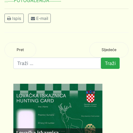
::::::::FOTOGALERIJA::::::::::
Ispis
E-mail
Pret
Sljedeće
Traži