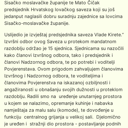
Sisačko moslavačke županije te Mato Čičak
predsjednik Hrvatskog lovačkog saveza koji su još
jedanput naglasili dobru suradnju zajednice sa lovcima
Sisačko-moslavačke županije.
Uslijedio je izvještaj predsjednika saveza Vlade Kirete.“
Izvršni odbor ovog Saveza u protekom mandatnom
razdoblju održao je 15 sjednica. Sjednicama su nazočili
kako članovi Izvršnog odbora, tako i predsjednik i
članovi Nadzornog odbora, te po potrebi i voditelji
Povjerenstava. Ovom prigodom zahvaljujem članovima
Izvršnog i Nadzornog odbora, te voditeljima i
članovima Povjerenstva na iskazanoj ozbiljnosti i
angažiranosti u obnašanju svojih dužnosti u proteklom
razdoblju. Radili smo na uređenje unutarnjeg prostora
u kojem se nalazimo, opremanje kuhinje i nabavka
namještaja za malu salu (komode), te dovođenje u
funkciju centralnog grijanja u velikoj sali. Djelomično
je uređen i stražnji dio prostora - postavljanje podnih