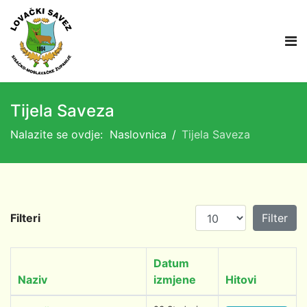
Tijela Saveza
Nalazite se ovdje:
Naslovnica
Tijela Saveza
Prikaz #
Filteri
Filter
Datum
Naziv
izmjene
Hitovi