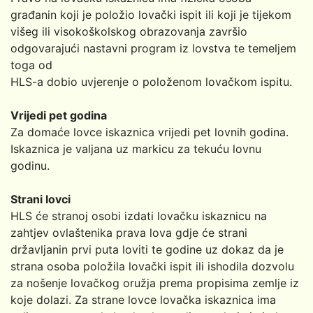
građanin koji je položio lovački ispit ili koji je tijekom
višeg ili visokoškolskog obrazovanja završio
odgovarajući nastavni program iz lovstva te temeljem
toga od
HLS-a dobio uvjerenje o položenom lovačkom ispitu.
Vrijedi pet godina
Za domaće lovce iskaznica vrijedi pet lovnih godina.
Iskaznica je valjana uz markicu za tekuću lovnu
godinu.
Strani lovci
HLS će stranoj osobi izdati lovačku iskaznicu na
zahtjev ovlaštenika prava lova gdje će strani
državljanin prvi puta loviti te godine uz dokaz da je
strana osoba položila lovački ispit ili ishodila dozvolu
za nošenje lovačkog oružja prema propisima zemlje iz
koje dolazi. Za strane lovce lovačka iskaznica ima