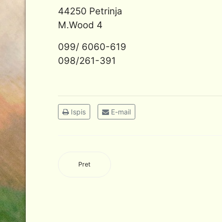
44250 Petrinja
M.Wood 4
099/ 6060-619
098/261-391
Ispis
E-mail
Pret