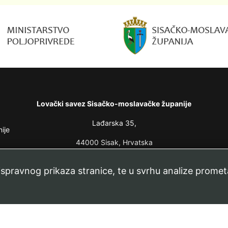
Lovački savez Sisačko-moslavačke županije
Lađarska 35,
ije
44000 Sisak, Hrvatska
oje
lovacki.savez.smz@gmail.com
 ispravnog prikaza stranice, te u svrhu analize promet
 13