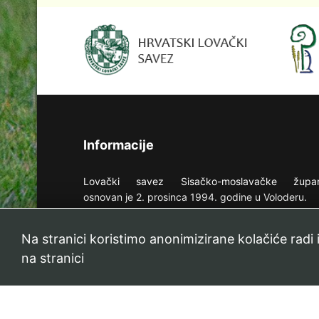
Informacije
Lovački savez Sisačko-moslavačke župan
osnovan je 2. prosinca 1994. godine u Voloderu.
U Savez je učlanjeno 49 članica koje ukupno br
Na stranici koristimo anonimizirane kolačiće radi
2962 lovca koje gospodare sa 35 županijskih i
državnih lovišta ukupne površine 296.080 ha.
na stranici