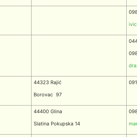
098
ivi
04
098
dra
44323 Rajić
091
Borovac
97
44400 Glina
098
Slatina Pokupska 14
mar