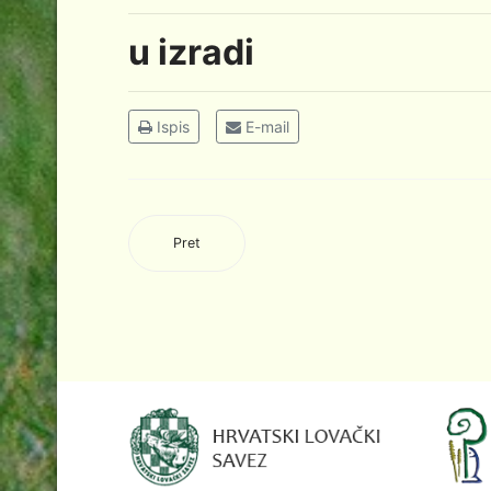
u izradi
Ispis
E-mail
Pret