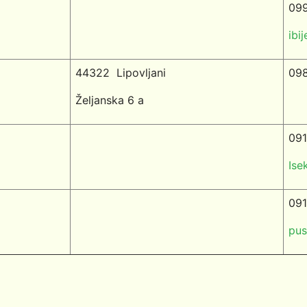
09
ibi
44322
Lipovljani
098
Željanska 6 a
091
Ise
091
pus