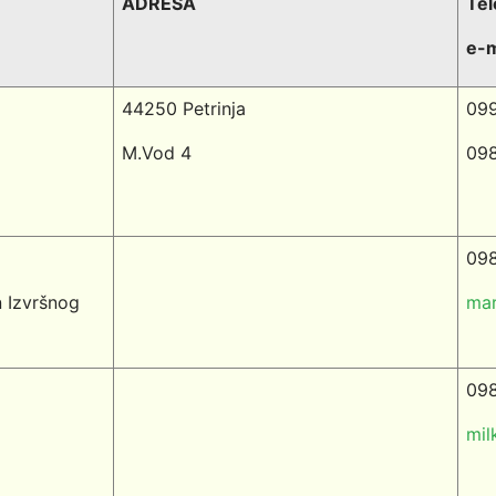
ADRESA
Tel
e-m
44250 Petrinja
099
M.Vod 4
098
098
n Izvršnog
mar
098
mil