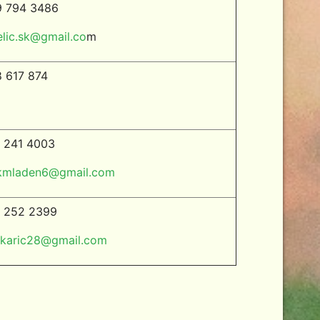
9 794 3486
jelic.sk@gmail.co
m
 617 874
 241 4003
kmladen6@gmail.com
 252 2399
karic28@gmail.com