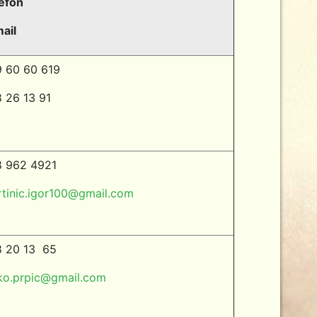
efon
ail
 60 60 619
 26 13 91
 962 4921
tinic.igor100@gmail.com
 20 13
65
ko.prpic@gmail.com