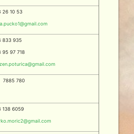
 26 10 53
ca.pucko1@gmail.com
4 833 935
 95 97 718
zen.poturica@gmail.com
7885 780
 138 6059
ko.moric2@gmail.com