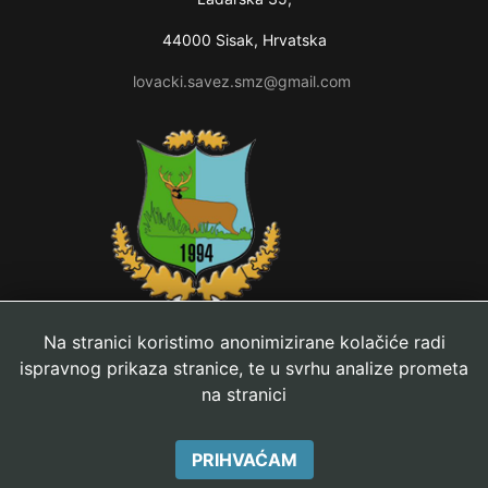
44000 Sisak, Hrvatska
lovacki.savez.smz@gmail.com
Na stranici koristimo anonimizirane kolačiće radi
ispravnog prikaza stranice, te u svrhu analize prometa
na stranici
© 2018 Lovački savez Sisačko-moslavačke županije. Izrada:
PRIHVAĆAM
BIT centar, obrt za rač. programiranje