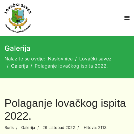
Galerija
Nalazite se ovdje:
Naslovnica
Lovački savez
Galerija
Polaganje lovačkog ispita 2022.
Polaganje lovačkog ispita
2022.
Boris
Galerija
26 Listopad 2022
Hitova: 2113