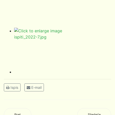
Ispis
E-mail
Pret
Sljedeće