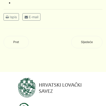
Ispis
E-mail
Pret
Sljedeće