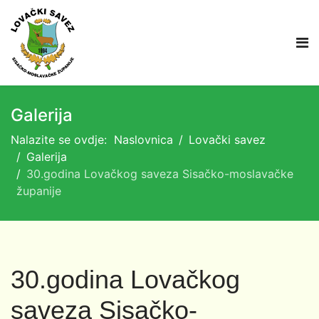
Galerija
Nalazite se ovdje:
Naslovnica
Lovački savez
Galerija
30.godina Lovačkog saveza Sisačko-moslavačke
županije
30.godina Lovačkog
saveza Sisačko-